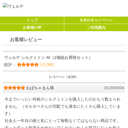
トップ
今月のキャンペーン
お客様の声
ご利用案内
お客様レビュー
ヴェルデ シルクミトン Ｍ（2個組お買得セット）
総評：
5.0 (3件)
1 / 1ページ（全3件）
おばちゃまん様
2018/08/04
今までいったい何枚のシルクミトンを購入したのかもう数えられ
ません。（オルターさんの宅配でも過去にたくさん購入していま
す）
社会人一年目の娘と私にとって毎晩なくてはならない商品です。
ずっとずっと販売をやめないでくださいね！お世話になった知人