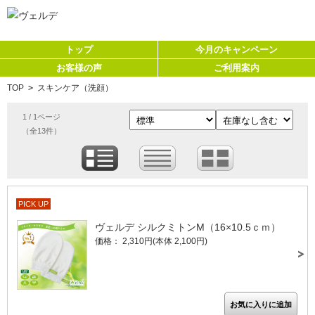
トップ
今月のキャンペーン
お客様の声
ご利用案内
TOP
>
スキンケア（洗顔）
1 / 1ページ
（全13件）
PICK UP
ヴェルデ シルクミトンM（16×10.5ｃｍ）
価格： 2,310円(本体 2,100円)