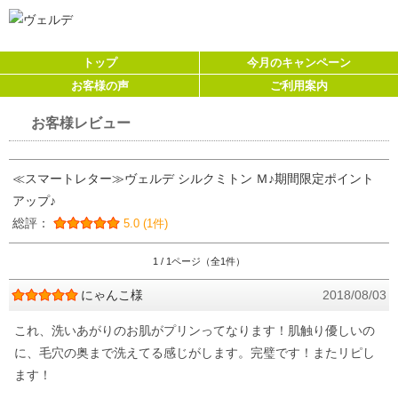
トップ
今月のキャンペーン
お客様の声
ご利用案内
お客様レビュー
≪スマートレター≫ヴェルデ シルクミトン Ｍ♪期間限定ポイント
アップ♪
総評：
5.0 (1件)
1 / 1ページ（全1件）
にゃんこ様
2018/08/03
これ、洗いあがりのお肌がプリンってなります！肌触り優しいの
に、毛穴の奥まで洗えてる感じがします。完璧です！またリピし
ます！