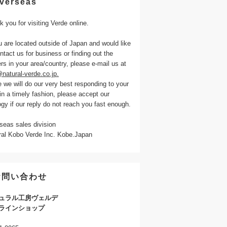
verseas
 you for visiting Verde online.
u are located outside of Japan and would like
ntact us for business or finding out the
rs in your area/country, please e-mail us at
natural-verde.co.jp.
 we will do our very best responding to your
in a timely fashion, please accept our
gy if our reply do not reach you fast enough.
seas sales division
ral Kobo Verde Inc. Kobe.Japan
お問い合わせ
ュラル工房ヴェルデ
ラインショップ