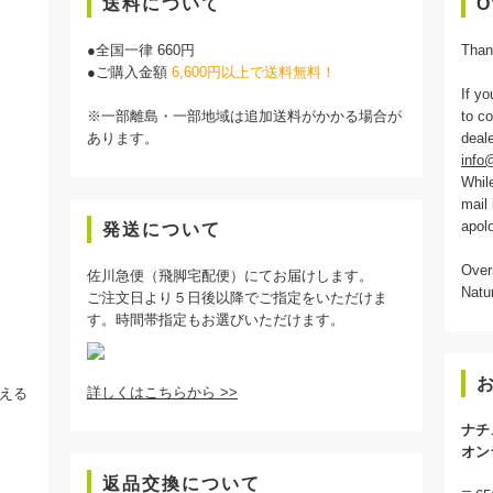
送料について
O
●全国一律 660円
Thank
●ご購入金額
6,600円以上で送料無料！
If yo
※一部離島・一部地域は追加送料がかかる場合が
to co
あります。
deale
info@
While
mail 
apolo
発送について
Over
佐川急便（飛脚宅配便）にてお届けします。
Natu
ご注文日より５日後以降でご指定をいただけま
す。時間帯指定もお選びいただけます。
詳しくはこちらから >>
える
ナチ
オン
返品交換について