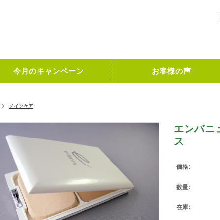
今月のキャンペーン
お客様の声
メイクケア
エンバニ
ス
価格:
数量:
在庫: